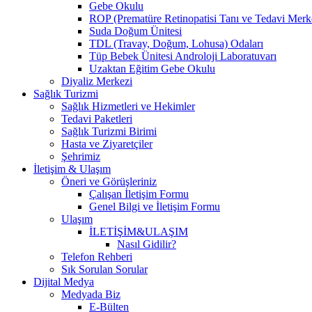
Gebe Okulu
ROP (Prematüre Retinopatisi Tanı ve Tedavi Merk
Suda Doğum Ünitesi
TDL (Travay, Doğum, Lohusa) Odaları
Tüp Bebek Ünitesi Androloji Laboratuvarı
Uzaktan Eğitim Gebe Okulu
Diyaliz Merkezi
Sağlık Turizmi
Sağlık Hizmetleri ve Hekimler
Tedavi Paketleri
Sağlık Turizmi Birimi
Hasta ve Ziyaretçiler
Şehrimiz
İletişim & Ulaşım
Öneri ve Görüşleriniz
Çalışan İletişim Formu
Genel Bilgi ve İletişim Formu
Ulaşım
İLETİŞİM&ULAŞIM
Nasıl Gidilir?
Telefon Rehberi
Sık Sorulan Sorular
Dijital Medya
Medyada Biz
E-Bülten