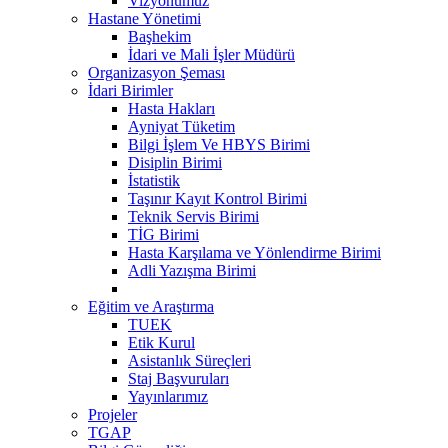
Vizyonumuz
Hastane Yönetimi
Başhekim
İdari ve Mali İşler Müdürü
Organizasyon Şeması
İdari Birimler
Hasta Hakları
Ayniyat Tüketim
Bilgi İşlem Ve HBYS Birimi
Disiplin Birimi
İstatistik
Taşınır Kayıt Kontrol Birimi
Teknik Servis Birimi
TİG Birimi
Hasta Karşılama ve Yönlendirme Birimi
Adli Yazışma Birimi
Eğitim ve Araştırma
TUEK
Etik Kurul
Asistanlık Süreçleri
Staj Başvuruları
Yayınlarımız
Projeler
TGAP