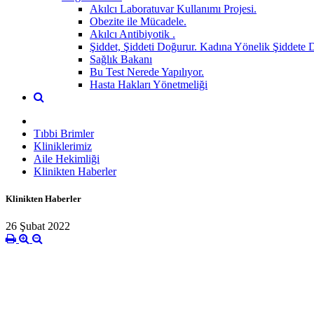
Akılcı Laboratuvar Kullanımı Projesi.
Obezite ile Mücadele.
Akılcı Antibiyotik .
Şiddet, Şiddeti Doğurur. Kadına Yönelik Şiddete 
Sağlık Bakanı
Bu Test Nerede Yapılıyor.
Hasta Hakları Yönetmeliği
Tıbbi Brimler
Kliniklerimiz
Aile Hekimliği
Klinikten Haberler
Klinikten Haberler
26 Şubat 2022