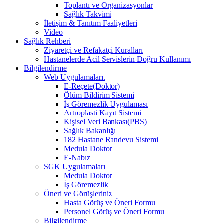
Toplantı ve Organizasyonlar
Sağlık Takvimi
İletişim & Tanıtım Faaliyetleri
Video
Sağlık Rehberi
Ziyaretçi ve Refakatçi Kuralları
Hastanelerde Acil Servislerin Doğru Kullanımı
Bilgilendirme
Web Uygulamaları.
E-Reçete(Doktor)
Ölüm Bildirim Sistemi
İş Göremezlik Uygulaması
Artroplasti Kayıt Sistemi
Kişisel Veri Bankası(PBS)
Sağlık Bakanlığı
182 Hastane Randevu Sistemi
Medula Doktor
E-Nabız
SGK Uygulamaları
Medula Doktor
İş Göremezlik
Öneri ve Görüşleriniz
Hasta Görüş ve Öneri Formu
Personel Görüş ve Öneri Formu
Bilgilendirme