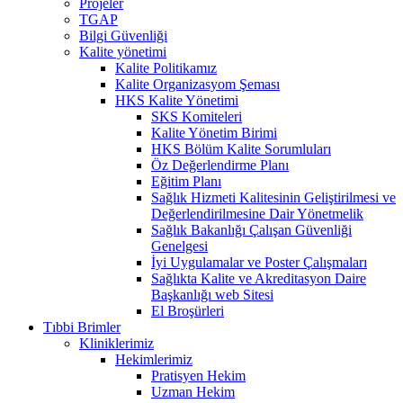
Projeler
TGAP
Bilgi Güvenliği
Kalite yönetimi
Kalite Politikamız
Kalite Organizasyom Şeması
HKS Kalite Yönetimi
SKS Komiteleri
Kalite Yönetim Birimi
HKS Bölüm Kalite Sorumluları
Öz Değerlendirme Planı
Eğitim Planı
Sağlık Hizmeti Kalitesinin Geliştirilmesi ve
Değerlendirilmesine Dair Yönetmelik
Sağlık Bakanlığı Çalışan Güvenliği
Genelgesi
İyi Uygulamalar ve Poster Çalışmaları
Sağlıkta Kalite ve Akreditasyon Daire
Başkanlığı web Sitesi
El Broşürleri
Tıbbi Brimler
Kliniklerimiz
Hekimlerimiz
Pratisyen Hekim
Uzman Hekim