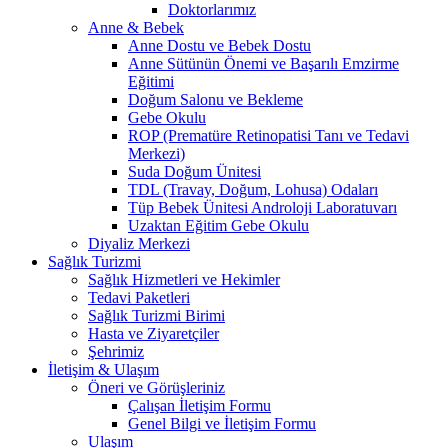
Doktorlarımız
Anne & Bebek
Anne Dostu ve Bebek Dostu
Anne Sütünün Önemi ve Başarılı Emzirme
Eğitimi
Doğum Salonu ve Bekleme
Gebe Okulu
ROP (Prematüre Retinopatisi Tanı ve Tedavi
Merkezi)
Suda Doğum Ünitesi
TDL (Travay, Doğum, Lohusa) Odaları
Tüp Bebek Ünitesi Androloji Laboratuvarı
Uzaktan Eğitim Gebe Okulu
Diyaliz Merkezi
Sağlık Turizmi
Sağlık Hizmetleri ve Hekimler
Tedavi Paketleri
Sağlık Turizmi Birimi
Hasta ve Ziyaretçiler
Şehrimiz
İletişim & Ulaşım
Öneri ve Görüşleriniz
Çalışan İletişim Formu
Genel Bilgi ve İletişim Formu
Ulaşım