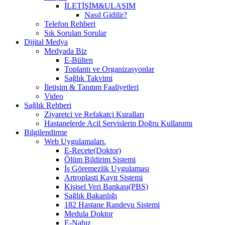
İLETİŞİM&ULAŞIM
Nasıl Gidilir?
Telefon Rehberi
Sık Sorulan Sorular
Dijital Medya
Medyada Biz
E-Bülten
Toplantı ve Organizasyonlar
Sağlık Takvimi
İletişim & Tanıtım Faaliyetleri
Video
Sağlık Rehberi
Ziyaretçi ve Refakatçi Kuralları
Hastanelerde Acil Servislerin Doğru Kullanımı
Bilgilendirme
Web Uygulamaları.
E-Reçete(Doktor)
Ölüm Bildirim Sistemi
İş Göremezlik Uygulaması
Artroplasti Kayıt Sistemi
Kişisel Veri Bankası(PBS)
Sağlık Bakanlığı
182 Hastane Randevu Sistemi
Medula Doktor
E-Nabız