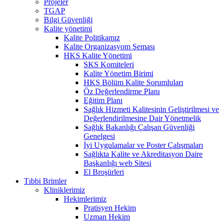
Projeler
TGAP
Bilgi Güvenliği
Kalite yönetimi
Kalite Politikamız
Kalite Organizasyom Şeması
HKS Kalite Yönetimi
SKS Komiteleri
Kalite Yönetim Birimi
HKS Bölüm Kalite Sorumluları
Öz Değerlendirme Planı
Eğitim Planı
Sağlık Hizmeti Kalitesinin Geliştirilmesi ve
Değerlendirilmesine Dair Yönetmelik
Sağlık Bakanlığı Çalışan Güvenliği
Genelgesi
İyi Uygulamalar ve Poster Çalışmaları
Sağlıkta Kalite ve Akreditasyon Daire
Başkanlığı web Sitesi
El Broşürleri
Tıbbi Brimler
Kliniklerimiz
Hekimlerimiz
Pratisyen Hekim
Uzman Hekim