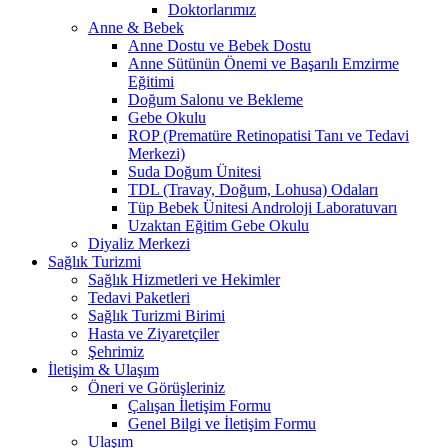
Doktorlarımız
Anne & Bebek
Anne Dostu ve Bebek Dostu
Anne Sütünün Önemi ve Başarılı Emzirme
Eğitimi
Doğum Salonu ve Bekleme
Gebe Okulu
ROP (Prematüre Retinopatisi Tanı ve Tedavi
Merkezi)
Suda Doğum Ünitesi
TDL (Travay, Doğum, Lohusa) Odaları
Tüp Bebek Ünitesi Androloji Laboratuvarı
Uzaktan Eğitim Gebe Okulu
Diyaliz Merkezi
Sağlık Turizmi
Sağlık Hizmetleri ve Hekimler
Tedavi Paketleri
Sağlık Turizmi Birimi
Hasta ve Ziyaretçiler
Şehrimiz
İletişim & Ulaşım
Öneri ve Görüşleriniz
Çalışan İletişim Formu
Genel Bilgi ve İletişim Formu
Ulaşım