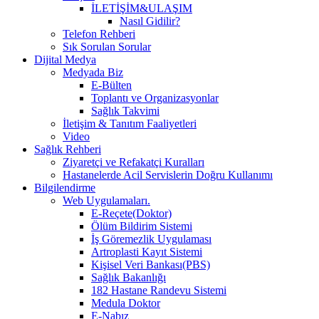
İLETİŞİM&ULAŞIM
Nasıl Gidilir?
Telefon Rehberi
Sık Sorulan Sorular
Dijital Medya
Medyada Biz
E-Bülten
Toplantı ve Organizasyonlar
Sağlık Takvimi
İletişim & Tanıtım Faaliyetleri
Video
Sağlık Rehberi
Ziyaretçi ve Refakatçi Kuralları
Hastanelerde Acil Servislerin Doğru Kullanımı
Bilgilendirme
Web Uygulamaları.
E-Reçete(Doktor)
Ölüm Bildirim Sistemi
İş Göremezlik Uygulaması
Artroplasti Kayıt Sistemi
Kişisel Veri Bankası(PBS)
Sağlık Bakanlığı
182 Hastane Randevu Sistemi
Medula Doktor
E-Nabız