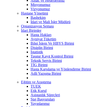
Amaç ve Hedeflerimiz
Misyonumuz
Vizyonumuz
Hastane Yönetimi
Başhekim
İdari ve Mali İşler Müdürü
Organizasyon Şeması
İdari Birimler
Hasta Hakları
Ayniyat Tüketim
Bilgi İşlem Ve HBYS Birimi
Disiplin Birimi
İstatistik
Taşınır Kayıt Kontrol Birimi
Teknik Servis Birimi
TİG Birimi
Hasta Karşılama ve Yönlendirme Birimi
Adli Yazışma Birimi
Eğitim ve Araştırma
TUEK
Etik Kurul
Asistanlık Süreçleri
Staj Başvuruları
Yayınlarımız