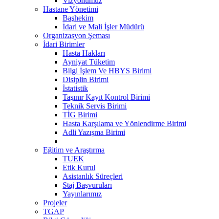
Vizyonumuz
Hastane Yönetimi
Başhekim
İdari ve Mali İşler Müdürü
Organizasyon Şeması
İdari Birimler
Hasta Hakları
Ayniyat Tüketim
Bilgi İşlem Ve HBYS Birimi
Disiplin Birimi
İstatistik
Taşınır Kayıt Kontrol Birimi
Teknik Servis Birimi
TİG Birimi
Hasta Karşılama ve Yönlendirme Birimi
Adli Yazışma Birimi
Eğitim ve Araştırma
TUEK
Etik Kurul
Asistanlık Süreçleri
Staj Başvuruları
Yayınlarımız
Projeler
TGAP