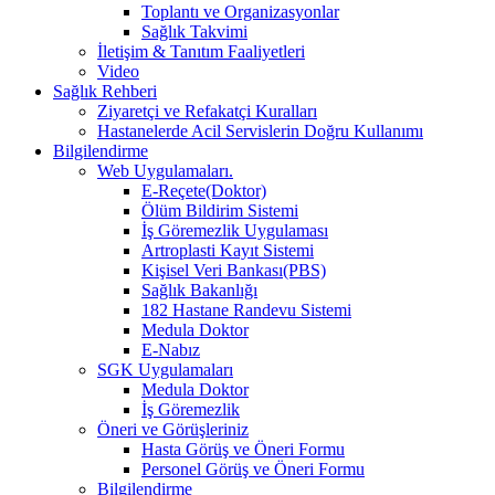
Toplantı ve Organizasyonlar
Sağlık Takvimi
İletişim & Tanıtım Faaliyetleri
Video
Sağlık Rehberi
Ziyaretçi ve Refakatçi Kuralları
Hastanelerde Acil Servislerin Doğru Kullanımı
Bilgilendirme
Web Uygulamaları.
E-Reçete(Doktor)
Ölüm Bildirim Sistemi
İş Göremezlik Uygulaması
Artroplasti Kayıt Sistemi
Kişisel Veri Bankası(PBS)
Sağlık Bakanlığı
182 Hastane Randevu Sistemi
Medula Doktor
E-Nabız
SGK Uygulamaları
Medula Doktor
İş Göremezlik
Öneri ve Görüşleriniz
Hasta Görüş ve Öneri Formu
Personel Görüş ve Öneri Formu
Bilgilendirme