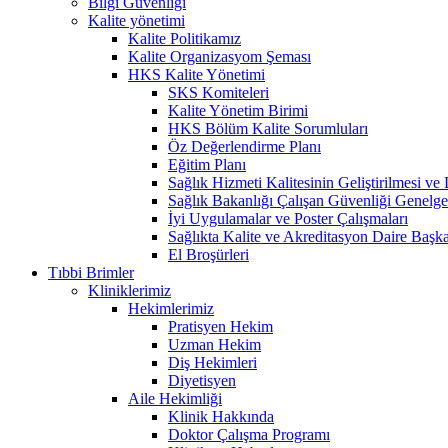
Bilgi Güvenliği
Kalite yönetimi
Kalite Politikamız
Kalite Organizasyom Şeması
HKS Kalite Yönetimi
SKS Komiteleri
Kalite Yönetim Birimi
HKS Bölüm Kalite Sorumluları
Öz Değerlendirme Planı
Eğitim Planı
Sağlık Hizmeti Kalitesinin Geliştirilmesi v
Sağlık Bakanlığı Çalışan Güvenliği Genelge
İyi Uygulamalar ve Poster Çalışmaları
Sağlıkta Kalite ve Akreditasyon Daire Başka
El Broşürleri
Tıbbi Brimler
Kliniklerimiz
Hekimlerimiz
Pratisyen Hekim
Uzman Hekim
Diş Hekimleri
Diyetisyen
Aile Hekimliği
Klinik Hakkında
Doktor Çalışma Programı