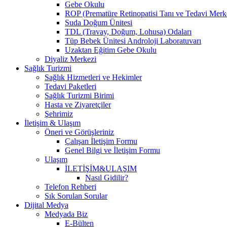
Gebe Okulu
ROP (Prematüre Retinopatisi Tanı ve Tedavi Merk
Suda Doğum Ünitesi
TDL (Travay, Doğum, Lohusa) Odaları
Tüp Bebek Ünitesi Androloji Laboratuvarı
Uzaktan Eğitim Gebe Okulu
Diyaliz Merkezi
Sağlık Turizmi
Sağlık Hizmetleri ve Hekimler
Tedavi Paketleri
Sağlık Turizmi Birimi
Hasta ve Ziyaretçiler
Şehrimiz
İletişim & Ulaşım
Öneri ve Görüşleriniz
Çalışan İletişim Formu
Genel Bilgi ve İletişim Formu
Ulaşım
İLETİŞİM&ULAŞIM
Nasıl Gidilir?
Telefon Rehberi
Sık Sorulan Sorular
Dijital Medya
Medyada Biz
E-Bülten