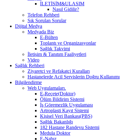
İLETİŞİM&ULAŞIM
Nasıl Gidilir?
Telefon Rehberi
Sık Sorulan Sorular
Dijital Medya
Medyada Biz
E-Bülten
Toplantı ve Organizasyonlar
Sağlık Takvimi
İletişim & Tanıtım Faaliyetleri
Video
Sağlık Rehberi
Ziyaretçi ve Refakatçi Kuralları
Hastanelerde Acil Servislerin Doğru Kullanımı
Bilgilendirme
Web Uygulamaları.
E-Reçete(Doktor)
Ölüm Bildirim Sistemi
İş Göremezlik Uygulaması
Artroplasti Kayıt Sistemi
Kişisel Veri Bankası(PBS)
Sağlık Bakanlığı
182 Hastane Randevu Sistemi
Medula Doktor
E-Nabız