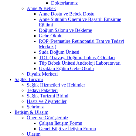
Doktorlarımız
Anne & Bebek
Anne Dostu ve Bebek Dostu
Anne Sütünün Önemi ve Başarılı Emzirme
Eğitimi
Doğum Salonu ve Bekleme
Gebe Okulu
ROP (Prematüre Retinopatisi Tanı ve Tedavi
Merkezi)
Suda Doğum Ünitesi
TDL (Travay, Doğum, Lohusa) Odaları
Tüp Bebek Ünitesi Androloji Laboratuvarı
Uzaktan Eğitim Gebe Okulu
Diyaliz Merkezi
Sağlık Turizmi
Sağlık Hizmetleri ve Hekimler
Tedavi Paketleri
Sağlık Turizmi Birimi
Hasta ve Ziyaretçiler
Şehrimiz
İletişim & Ulaşım
Öneri ve Görüşleriniz
Çalışan İletişim Formu
Genel Bilgi ve İletişim Formu
Ulaşım