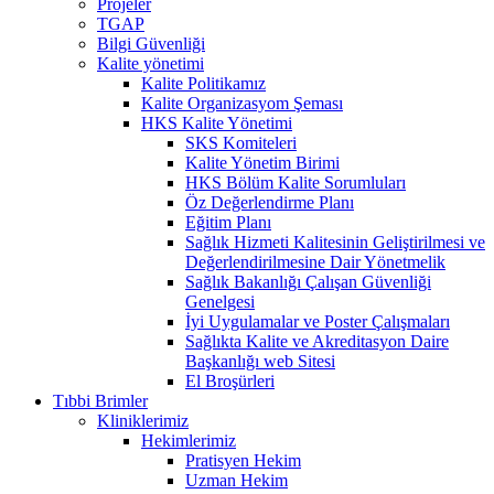
Projeler
TGAP
Bilgi Güvenliği
Kalite yönetimi
Kalite Politikamız
Kalite Organizasyom Şeması
HKS Kalite Yönetimi
SKS Komiteleri
Kalite Yönetim Birimi
HKS Bölüm Kalite Sorumluları
Öz Değerlendirme Planı
Eğitim Planı
Sağlık Hizmeti Kalitesinin Geliştirilmesi ve
Değerlendirilmesine Dair Yönetmelik
Sağlık Bakanlığı Çalışan Güvenliği
Genelgesi
İyi Uygulamalar ve Poster Çalışmaları
Sağlıkta Kalite ve Akreditasyon Daire
Başkanlığı web Sitesi
El Broşürleri
Tıbbi Brimler
Kliniklerimiz
Hekimlerimiz
Pratisyen Hekim
Uzman Hekim