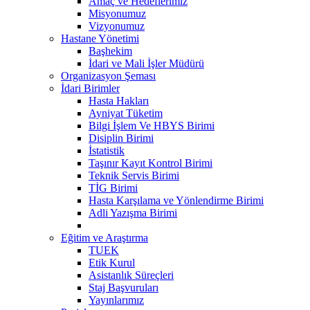
Amaç ve Hedeflerimiz
Misyonumuz
Vizyonumuz
Hastane Yönetimi
Başhekim
İdari ve Mali İşler Müdürü
Organizasyon Şeması
İdari Birimler
Hasta Hakları
Ayniyat Tüketim
Bilgi İşlem Ve HBYS Birimi
Disiplin Birimi
İstatistik
Taşınır Kayıt Kontrol Birimi
Teknik Servis Birimi
TİG Birimi
Hasta Karşılama ve Yönlendirme Birimi
Adli Yazışma Birimi
Eğitim ve Araştırma
TUEK
Etik Kurul
Asistanlık Süreçleri
Staj Başvuruları
Yayınlarımız