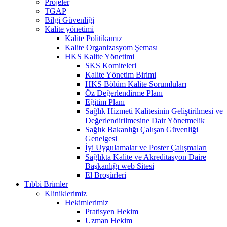
Projeler
TGAP
Bilgi Güvenliği
Kalite yönetimi
Kalite Politikamız
Kalite Organizasyom Şeması
HKS Kalite Yönetimi
SKS Komiteleri
Kalite Yönetim Birimi
HKS Bölüm Kalite Sorumluları
Öz Değerlendirme Planı
Eğitim Planı
Sağlık Hizmeti Kalitesinin Geliştirilmesi ve
Değerlendirilmesine Dair Yönetmelik
Sağlık Bakanlığı Çalışan Güvenliği
Genelgesi
İyi Uygulamalar ve Poster Çalışmaları
Sağlıkta Kalite ve Akreditasyon Daire
Başkanlığı web Sitesi
El Broşürleri
Tıbbi Brimler
Kliniklerimiz
Hekimlerimiz
Pratisyen Hekim
Uzman Hekim