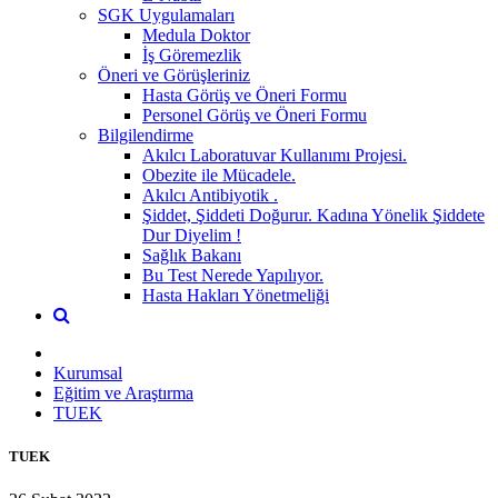
SGK Uygulamaları
Medula Doktor
İş Göremezlik
Öneri ve Görüşleriniz
Hasta Görüş ve Öneri Formu
Personel Görüş ve Öneri Formu
Bilgilendirme
Akılcı Laboratuvar Kullanımı Projesi.
Obezite ile Mücadele.
Akılcı Antibiyotik .
Şiddet, Şiddeti Doğurur. Kadına Yönelik Şiddete
Dur Diyelim !
Sağlık Bakanı
Bu Test Nerede Yapılıyor.
Hasta Hakları Yönetmeliği
Kurumsal
Eğitim ve Araştırma
TUEK
TUEK