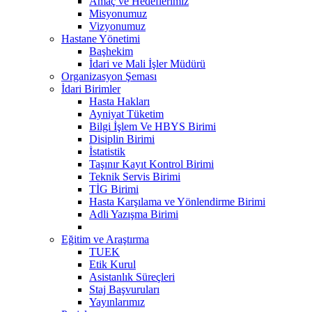
Amaç ve Hedeflerimiz
Misyonumuz
Vizyonumuz
Hastane Yönetimi
Başhekim
İdari ve Mali İşler Müdürü
Organizasyon Şeması
İdari Birimler
Hasta Hakları
Ayniyat Tüketim
Bilgi İşlem Ve HBYS Birimi
Disiplin Birimi
İstatistik
Taşınır Kayıt Kontrol Birimi
Teknik Servis Birimi
TİG Birimi
Hasta Karşılama ve Yönlendirme Birimi
Adli Yazışma Birimi
Eğitim ve Araştırma
TUEK
Etik Kurul
Asistanlık Süreçleri
Staj Başvuruları
Yayınlarımız