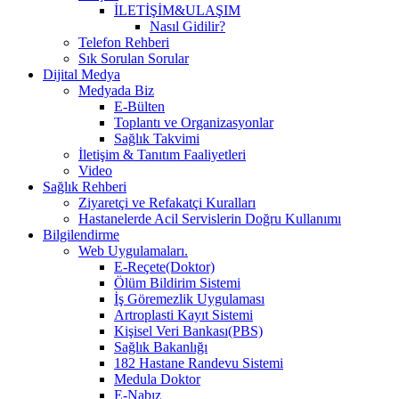
İLETİŞİM&ULAŞIM
Nasıl Gidilir?
Telefon Rehberi
Sık Sorulan Sorular
Dijital Medya
Medyada Biz
E-Bülten
Toplantı ve Organizasyonlar
Sağlık Takvimi
İletişim & Tanıtım Faaliyetleri
Video
Sağlık Rehberi
Ziyaretçi ve Refakatçi Kuralları
Hastanelerde Acil Servislerin Doğru Kullanımı
Bilgilendirme
Web Uygulamaları.
E-Reçete(Doktor)
Ölüm Bildirim Sistemi
İş Göremezlik Uygulaması
Artroplasti Kayıt Sistemi
Kişisel Veri Bankası(PBS)
Sağlık Bakanlığı
182 Hastane Randevu Sistemi
Medula Doktor
E-Nabız