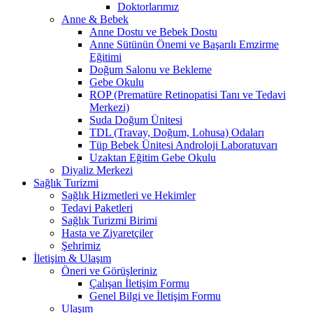
Doktorlarımız
Anne & Bebek
Anne Dostu ve Bebek Dostu
Anne Sütünün Önemi ve Başarılı Emzirme
Eğitimi
Doğum Salonu ve Bekleme
Gebe Okulu
ROP (Prematüre Retinopatisi Tanı ve Tedavi
Merkezi)
Suda Doğum Ünitesi
TDL (Travay, Doğum, Lohusa) Odaları
Tüp Bebek Ünitesi Androloji Laboratuvarı
Uzaktan Eğitim Gebe Okulu
Diyaliz Merkezi
Sağlık Turizmi
Sağlık Hizmetleri ve Hekimler
Tedavi Paketleri
Sağlık Turizmi Birimi
Hasta ve Ziyaretçiler
Şehrimiz
İletişim & Ulaşım
Öneri ve Görüşleriniz
Çalışan İletişim Formu
Genel Bilgi ve İletişim Formu
Ulaşım