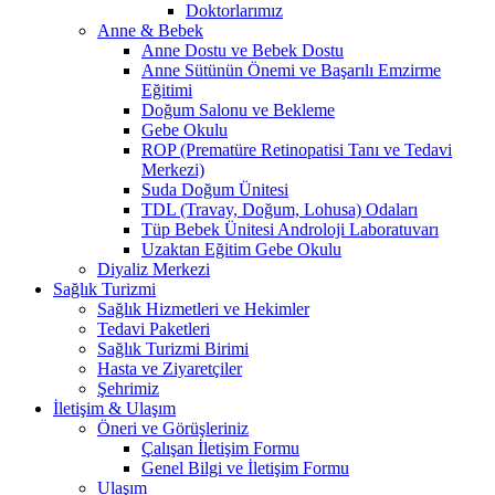
Doktorlarımız
Anne & Bebek
Anne Dostu ve Bebek Dostu
Anne Sütünün Önemi ve Başarılı Emzirme
Eğitimi
Doğum Salonu ve Bekleme
Gebe Okulu
ROP (Prematüre Retinopatisi Tanı ve Tedavi
Merkezi)
Suda Doğum Ünitesi
TDL (Travay, Doğum, Lohusa) Odaları
Tüp Bebek Ünitesi Androloji Laboratuvarı
Uzaktan Eğitim Gebe Okulu
Diyaliz Merkezi
Sağlık Turizmi
Sağlık Hizmetleri ve Hekimler
Tedavi Paketleri
Sağlık Turizmi Birimi
Hasta ve Ziyaretçiler
Şehrimiz
İletişim & Ulaşım
Öneri ve Görüşleriniz
Çalışan İletişim Formu
Genel Bilgi ve İletişim Formu
Ulaşım