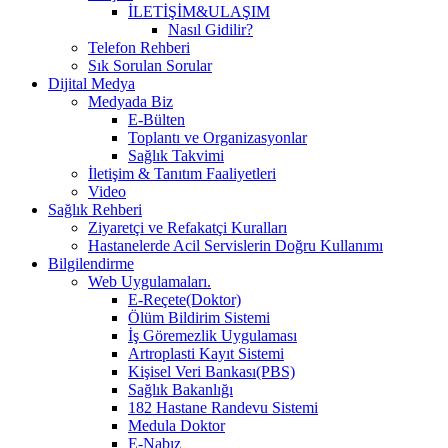
İLETİŞİM&ULAŞIM
Nasıl Gidilir?
Telefon Rehberi
Sık Sorulan Sorular
Dijital Medya
Medyada Biz
E-Bülten
Toplantı ve Organizasyonlar
Sağlık Takvimi
İletişim & Tanıtım Faaliyetleri
Video
Sağlık Rehberi
Ziyaretçi ve Refakatçi Kuralları
Hastanelerde Acil Servislerin Doğru Kullanımı
Bilgilendirme
Web Uygulamaları.
E-Reçete(Doktor)
Ölüm Bildirim Sistemi
İş Göremezlik Uygulaması
Artroplasti Kayıt Sistemi
Kişisel Veri Bankası(PBS)
Sağlık Bakanlığı
182 Hastane Randevu Sistemi
Medula Doktor
E-Nabız