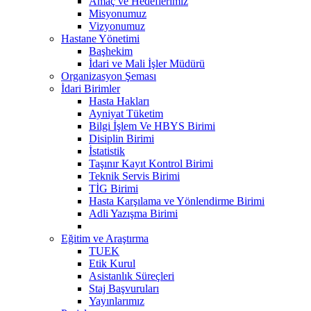
Amaç ve Hedeflerimiz
Misyonumuz
Vizyonumuz
Hastane Yönetimi
Başhekim
İdari ve Mali İşler Müdürü
Organizasyon Şeması
İdari Birimler
Hasta Hakları
Ayniyat Tüketim
Bilgi İşlem Ve HBYS Birimi
Disiplin Birimi
İstatistik
Taşınır Kayıt Kontrol Birimi
Teknik Servis Birimi
TİG Birimi
Hasta Karşılama ve Yönlendirme Birimi
Adli Yazışma Birimi
Eğitim ve Araştırma
TUEK
Etik Kurul
Asistanlık Süreçleri
Staj Başvuruları
Yayınlarımız