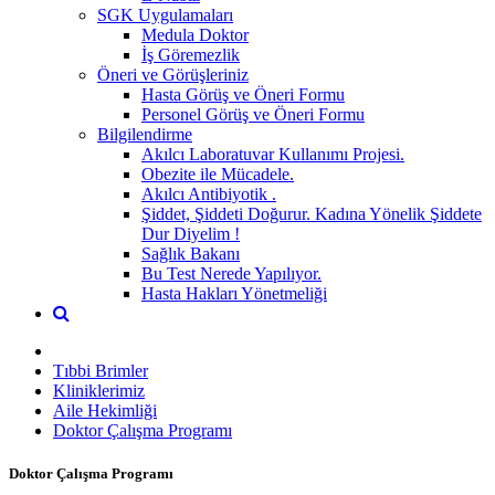
SGK Uygulamaları
Medula Doktor
İş Göremezlik
Öneri ve Görüşleriniz
Hasta Görüş ve Öneri Formu
Personel Görüş ve Öneri Formu
Bilgilendirme
Akılcı Laboratuvar Kullanımı Projesi.
Obezite ile Mücadele.
Akılcı Antibiyotik .
Şiddet, Şiddeti Doğurur. Kadına Yönelik Şiddete
Dur Diyelim !
Sağlık Bakanı
Bu Test Nerede Yapılıyor.
Hasta Hakları Yönetmeliği
Tıbbi Brimler
Kliniklerimiz
Aile Hekimliği
Doktor Çalışma Programı
Doktor Çalışma Programı