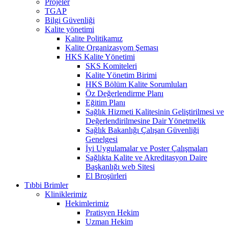
Projeler
TGAP
Bilgi Güvenliği
Kalite yönetimi
Kalite Politikamız
Kalite Organizasyom Şeması
HKS Kalite Yönetimi
SKS Komiteleri
Kalite Yönetim Birimi
HKS Bölüm Kalite Sorumluları
Öz Değerlendirme Planı
Eğitim Planı
Sağlık Hizmeti Kalitesinin Geliştirilmesi ve
Değerlendirilmesine Dair Yönetmelik
Sağlık Bakanlığı Çalışan Güvenliği
Genelgesi
İyi Uygulamalar ve Poster Çalışmaları
Sağlıkta Kalite ve Akreditasyon Daire
Başkanlığı web Sitesi
El Broşürleri
Tıbbi Brimler
Kliniklerimiz
Hekimlerimiz
Pratisyen Hekim
Uzman Hekim